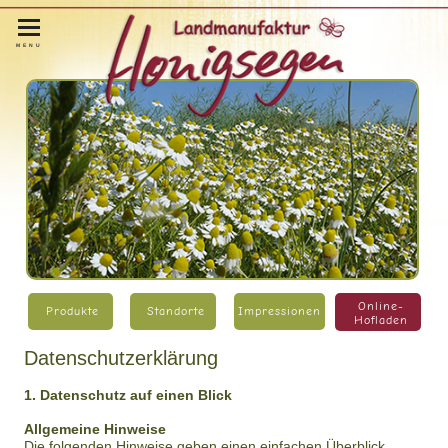
Online-HofladenOnlineOnli
MENU
Online-
Produkte
Standorte
Impressionen
Hofladen
Datenschutzerklärung
1. Datenschutz auf einen Blick
Allgemeine Hinweise
Die folgenden Hinweise geben einen einfachen Überblick